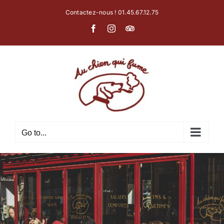
Skip
Contactez-nous ! 01.45.67.12.75
to
Facebook
Instagram
Tripadvisor
content
Go to...