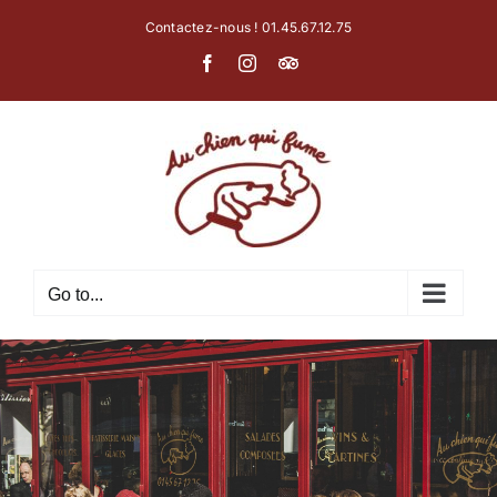
Skip
Contactez-nous ! 01.45.67.12.75
to
Facebook
Instagram
Tripadvisor
content
Go to...