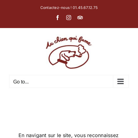
Skip
Contactez-nous ! 01.45.67.12.75
to
Facebook
Instagram
Tripadvisor
content
Go to...
En navigant sur le site, vous reconnaissez